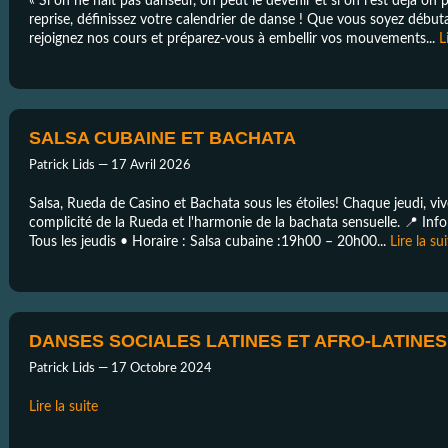
« Si on ne nait pas danseur, on peut le devenir et si on l’est déjà on 
reprise, définissez votre calendrier de danse ! Que vous soyez débu
rejoignez nos cours et préparez-vous à embellir vos mouvements...
L
SALSA CUBAINE ET BACHATA
Patrick Lids —
17 Avril 2026
Salsa, Rueda de Casino et Bachata sous les étoiles! Chaque jeudi, vivez
complicité de la Rueda et l'harmonie de la bachata sensuelle. 📍 Inf
Tous les jeudis • Horaire : Salsa cubaine :19h00 – 20h00...
Lire la su
DANSES SOCIALES LATINES ET AFRO-LATINE
Patrick Lids —
17 Octobre 2024
Lire la suite