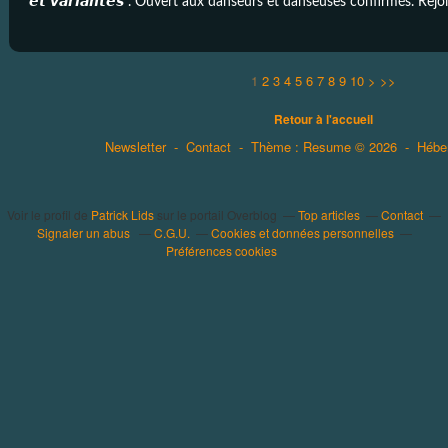
𝙚𝙩 𝙫𝙖𝙧𝙞𝙖𝙣𝙩𝙚𝙨". Ouvert aux danseurs et danseuses confirmés. Re
1
2
3
4
5
6
7
8
9
10
>
>>
Retour à l'accueil
Newsletter
-
Contact
-
Thème : Resume © 2026
-
Hébe
Voir le profil de
Patrick Lids
sur le portail Overblog
Top articles
Contact
Signaler un abus
C.G.U.
Cookies et données personnelles
Préférences cookies