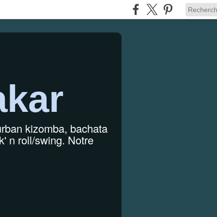
akar
 urban kizomba, bachata
' n roll/swing. Notre