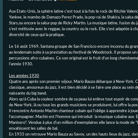
Aux Etats-Unis, la sphère latine c’est tout à la fois le rock de Ritchie Vale
Yankee, le mambo de Damazo Perez Prado, la pop-raï de Shakira, la salsa de 
Stars,ou encore la salsa-pop de Ricky Martin. La musique latine, fusion du 
s’est métissée avec le reggae, la country ou le rock. Elle s’est adaptée à ch
diversité de ceux qui la pratique.
Le 16 août 1969, Santana groupe de San Francisco encore inconnu du grand
au lendemain suite à sa prestation au festival de Woodstock. Il propose un
percussions afro-cubaines. Ce son original est le fruit d’un long chemin
l’année 1930.
Les années 1930
Quatre ans après son premier séjour, Mario Bauza débarque à New-York. Cl
classique, amoureux du jazz, il est bien décidé à se faire une place au sein 
naissante du big band.
Alors qu’à Cuba la couleur sombre de sa peau lui enlève tout espoir de con
de New-York, là ou tous les grands musiciens se produisent, lui offre la pos
Il rencontre Antonio Machin chanteur cubain qui l'oblige à apprendre à jou
l'accompagner. Machin est l'homme qui introduit la musique cubaine aux 
Manisero". Vendue à plus d'un million d'exemplaires elle lance la mode de 
envahissent les salles de bal.
En 1933 on retrouve Mario Bauza au Savoy, un des hauts lieux du jazz, da