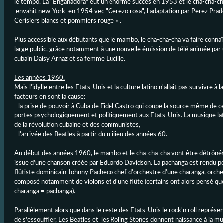
le tempo. La "Enganadora" eut un énorme succès en 1953 et le cha-cha-c
envahit new-York en 1954 vec "Cerezo rosa", l’adaptation par Perez Prado
Cerisiers blancs et pommiers rouge » .
Plus accessible aux débutants que le mambo, le cha-cha-cha va faire connaît
large public, grâce notamment à une nouvelle émission de télé animée par 
cubain Daisy Arnaz et sa femme Lucille.
Les années 1960.
Mais l'idylle entre les Etats-Unis et la culture latino n'allait pas survivre à 
facteurs en sont la cause:
- la prise de pouvoir à Cuba de Fidel Castro qui coupe la source même de c
portes psychologiquement et politiquement aux Etats-Unis. La musique la
de la révolution cubaine et des communistes,
- l'arrivée des Beatles à partir du milieu des années 60.
Au début des années 1960, le mambo et le cha-cha-cha vont être détrônés
issue d'une chanson créée par Eduardo Davidson. La pachanga est rendu po
flûtiste dominicain Johnny Pacheco chef d'orchestre d'une charanga, orche
composé notamment de violons et d'une flûte (certains ont alors pensé qu
charanga = pachanga).
Parallèlement alors que dans le reste des Etats-Unis le rock'n roll représen
de s'essouffler, Les Beatles et les Roling Stones donnent naissance à la m