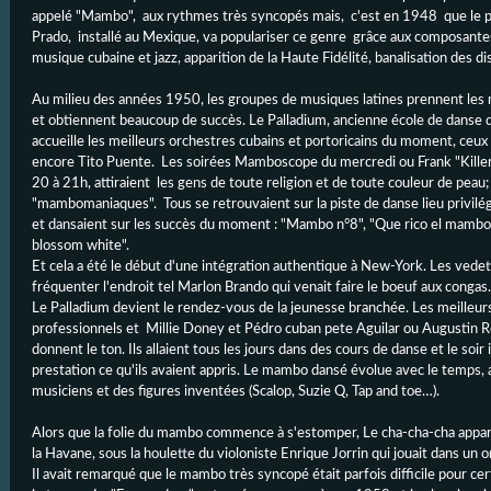
appelé "Mambo", aux rythmes très syncopés mais, c'est en 1948 que le 
Prado, installé au Mexique, va populariser ce genre grâce aux composante
musique cubaine et jazz, apparition de la Haute Fidélité, banalisation des di
Au milieu des années 1950, les groupes de musiques latines prennent les 
et obtiennent beaucoup de succès. Le Palladium, ancienne école de danse
accueille les meilleurs orchestres cubains et portoricains du moment, ceux
encore Tito Puente. Les soirées Mamboscope du mercredi ou Frank "Killer
20 à 21h, attiraient les gens de toute religion et de toute couleur de pea
"mambomaniaques". Tous se retrouvaient sur la piste de danse lieu privilég
et dansaient sur les succès du moment : "Mambo n°8", "Que rico el mambo"
blossom white".
Et cela a été le début d'une intégration authentique à New-York. Les ved
fréquenter l'endroit tel Marlon Brando qui venait faire le boeuf aux congas.
Le Palladium devient le rendez-vous de la jeunesse branchée. Les meilleu
professionnels et Millie Doney et Pédro cuban pete Aguilar ou Augustin
donnent le ton. Ils allaient tous les jours dans des cours de danse et le soir 
prestation ce qu'ils avaient appris. Le mambo dansé évolue avec le temps, au
musiciens et des figures inventées (Scalop, Suzie Q, Tap and toe…).
Alors que la folie du mambo commence à s'estomper, Le cha-cha-cha appar
la Havane, sous la houlette du violoniste Enrique Jorrin qui jouait dans un
Il avait remarqué que le mambo très syncopé était parfois difficile pour cer