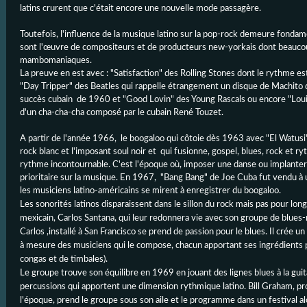
latins crurent que c'était encore une nouvelle mode passagère.
Toutefois, l'influence de la musique latino sur la pop-rock demeure fondam
sont l'œuvre de compositeurs et de producteurs new-yorkais dont beauco
mambomaniaques.
La preuve en est avec : "Satisfaction" des Rolling Stones dont le rythme e
"Day Tripper" des Beatles qui rappelle étrangement un disque de Machito
succès cubain de 1960 et "Good Lovin" des Young Rascals ou encore "Loui
d'un cha-cha-cha composé par le cubain René Touzet.
A partir de l'année 1966, le boogaloo qui côtoie dès 1963 avec "El Watusi"
rock blanc et l'imposant soul noir et qui fusionne, gospel, blues, rock et r
rythme incontournable. C'est l'époque où, imposer une danse ou implanter
prioritaire sur la musique. En 1967, "Bang Bang" de Joe Cuba fut vendu à u
les musiciens latino-américains se mirent à enregistrer du boogaloo.
Les sonorités latinos disparaissent dans le sillon du rock mais pas pour lon
mexicain, Carlos Santana, qui leur redonnera vie avec son groupe de blues
Carlos ,installé à San Francisco se prend de passion pour le blues. Il crée u
à mesure des musiciens qui le compose, chacun apportant ses ingrédients 
congas et de timbales).
Le groupe trouve son équilibre en 1969 en jouant des lignes blues à la gu
percussions qui apportent une dimension rythmique latino. Bill Graham, p
l'époque, prend le groupe sous son aile et le programme dans un festival al