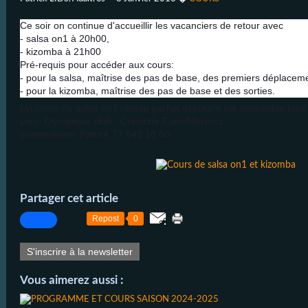
Ce soir on continue d'accueillir les vacanciers de retour avec
- salsa on1 à 20h00,
- kizomba à 21h00
Pré-requis pour accéder aux cours:
- pour la salsa, maîtrise des pas de base, des premiers déplaceme
- pour la kizomba, maîtrise des pas de base et des sorties.
Un cours de salsa on1 niveau parfait débutant est accessible tous
Lieu: Olympique club - Corniche Fann/Mermoz.
Informations: Patrick 77 649 18 60.
Partager cet article
Repost
0
S'inscrire à la newsletter
Vous aimerez aussi :