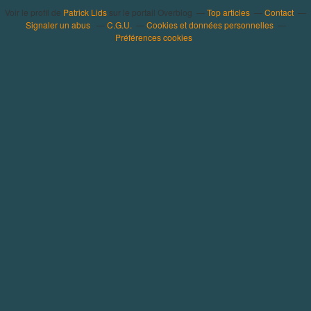
Voir le profil de
Patrick Lids
sur le portail Overblog
Top articles
Contact
Signaler un abus
C.G.U.
Cookies et données personnelles
Préférences cookies