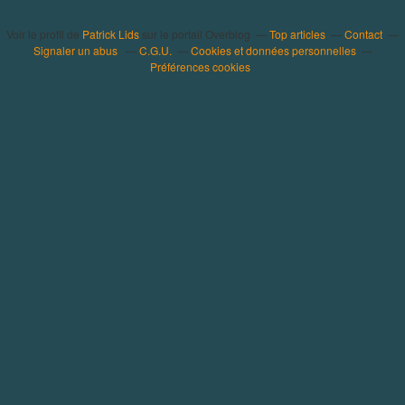
Voir le profil de
Patrick Lids
sur le portail Overblog
Top articles
Contact
Signaler un abus
C.G.U.
Cookies et données personnelles
Préférences cookies